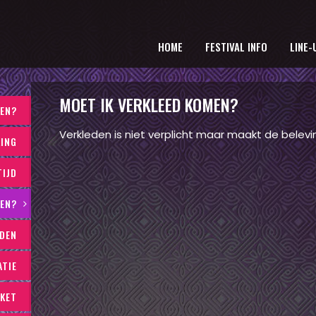
HOME
FESTIVAL INFO
LINE-
MOET IK VERKLEED KOMEN?
LEN?
Verkleden is niet verplicht maar maakt de belevin
KING
TIJD
MEN?
JDEN
ATIE
CKET