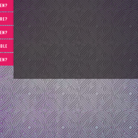
TEN?
IRE?
TEN?
ABLE
KEN?