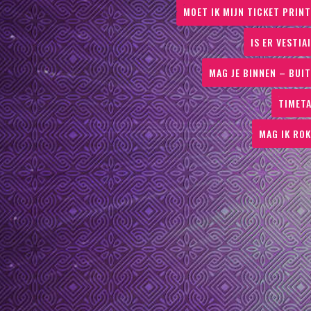
MOET IK MIJN TICKET PRIN
IS ER VESTIA
MAG JE BINNEN – BUI
TIMET
MAG IK RO