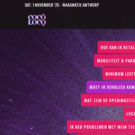
SAT. 1 NOVEMBER '25 - WAAGNATIE ANTWERP
HOE KAN IK BETA
MOBILITEIT & PAR
MINIMUM LEEF
MOET IK VERKLEED KO
WAT ZIJN DE OPENINGSTI
LOC
IK HEB PROBLEMEN MET MIJN TI